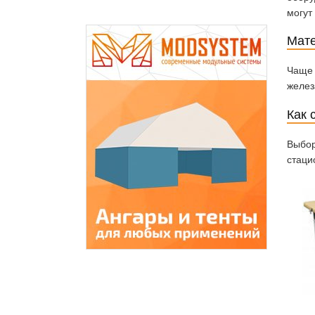
могут
Мате
Чаще 
желез
Как 
Выбор
стаци