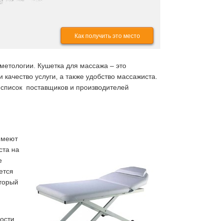
Как получить это место
етологии. Кушетка для массажа – это
качество услуги, а также удобство массажиста.
 список поставщиков и производителей
имеют
ста на
е
ется
оторый
ости