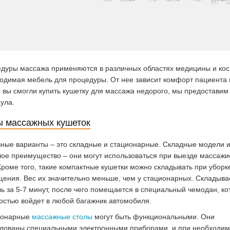
дуры массажа применяются в различных областях медицины и косм
одимая мебель для процедуры. От нее зависит комфорт пациента и 
 вы смогли купить кушетку для массажа недорого, мы предоставим
ула.
 массажных кушеток
ные варианты – это складные и стационарные. Складные модели 
ое преимущество – они могут использоваться при выезде массажи
Кроме того, такие компактные кушетки можно складывать при уборк
ения. Вес их значительно меньше, чем у стационарных. Складыва
ь за 5-7 минут, после чего помещается в специальный чемодан, к
костью войдет в любой багажник автомобиля.
ионарные
массажные столы
могут быть функциональными. Они
дованы специальными электронными приборами, и при необходим