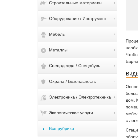
Строительные материалы
Оборудование / Инструмент
Мебель
Проце
необх
Металлы
Чтобы
Барна
Спецодежда / Спецобувь
Виды
Охрана / Безопасность
Основ
больш
Электроника / Электротехника
дом. 
помещ
Экологические услуги
мебел
с лег
Все рубрики
Стац
обору