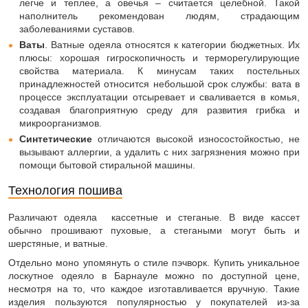
легче и теплее, а овечья – считается целебной. Такой
наполнитель рекомендован людям, страдающим
заболеваниями суставов.
Ваты
. Ватные одеяла относятся к категории бюджетных. Их
плюсы: хорошая гигроскопичность и терморегулирующие
свойства материала. К минусам таких постельных
принадлежностей относится небольшой срок службы: вата в
процессе эксплуатации отсыревает и сваливается в комья,
создавая благоприятную среду для развития грибка и
микроорганизмов.
Синтетические
отличаются высокой износостойкостью, не
вызывают аллергии, а удалить с них загрязнения можно при
помощи бытовой стиральной машины.
Технология пошива
Различают одеяла кассетные и стеганые. В виде кассет
обычно прошивают пуховые, а стегаными могут быть и
шерстяные, и ватные.
Отдельно моно упомянуть о стиле пэчворк. Купить уникальное
лоскутное одеяло в Барнауле можно по доступной цене,
несмотря на то, что каждое изготавливается вручную. Такие
изделия пользуются популярностью у покупателей из-за