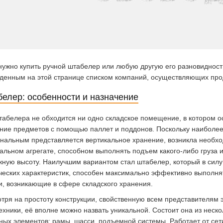
нужно купить ручной штабелер или любую другую его разновидность
денным на этой странице списком компаний, осуществляющих про
елер: особенности и назначение
табелера не обходится ни одно складское помещение, в котором 
ние предметов с помощью паллет и поддонов. Поскольку наиболе
нальным представляется вертикальное хранение, возникла необхо
альном агрегате, способном выполнять подъем какого-либо груза 
жную высоту. Наилучшим вариантом стал штабелер, который в силу
ческих характеристик, способен максимально эффективно выполня
и, возникающие в сфере складского хранения.
тря на простоту конструкции, свойственную всем представителям э
ехники, её вполне можно назвать уникальной. Состоит она из неско
ных элементов: рамы, шасси, подъемной системы. Работает от сет