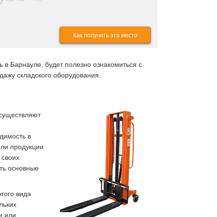
Как получить это место
 в Барнауле, будет полезно ознакомиться с
дажу складского оборудования.
осуществляют
е
димость в
или продукции
 своих
ть основные
того вида
льких
и или