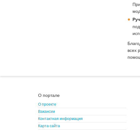
При
мод
Ру
под
исп
Благо
всех 
помощ
О портале
О проекте
Вакансии
Контактная информация
Карта сайта