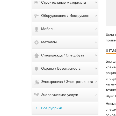
Строительные материалы
Оборудование / Инструмент
Мебель
Если 
приве
Металлы
Штаб
Спецодежда / Спецобувь
Без ш
хране
Охрана / Безопасность
рацио
специ
Электроника / Электротехника
на ну
техни
Экологические услуги
задач
Несмо
Все рубрики
спецт
основ