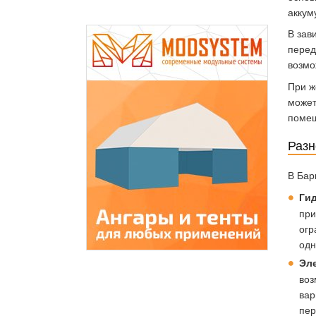
аккум
В зав
перед
возмо
При ж
может
помещ
Разн
В Бар
Ги
при
огр
одн
Эл
воз
вар
пер