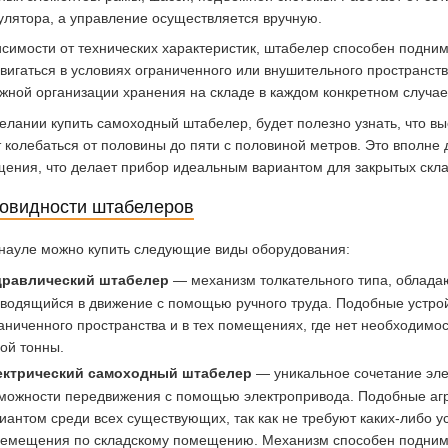
улятора, а управление осуществляется вручную.
исимости от технических характеристик, штабелер способен подним
вигаться в условиях ограниченного или внушительного пространст
жной организации хранения на складе в каждом конкретном случае
елании купить самоходный штабелер, будет полезно узнать, что выс
 колебаться от половины до пяти с половиной метров. Это вполне 
ения, что делает прибор идеальным вариантом для закрытых скла
овидности штабелеров
науле можно купить следующие виды оборудования:
дравлический штабелер
— механизм толкательного типа, облад
водящийся в движение с помощью ручного труда. Подобные устройс
аниченного пространства и в тех помещениях, где нет необходимо
ой тонны.
ектрический самоходный штабелер
— уникальное сочетание эле
можности передвижения с помощью электропривода. Подобные аг
иантом среди всех существующих, так как не требуют каких-либо 
емещения по складскому помещению. Механизм способен поднимат