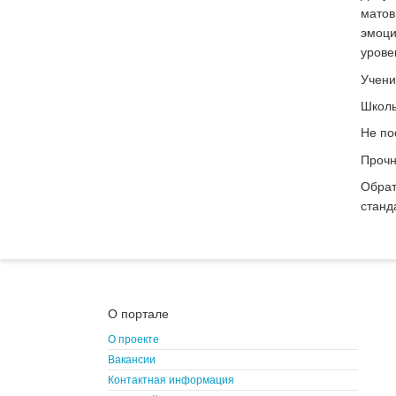
матов
эмоци
урове
Учени
Школь
Не по
Прочн
Обрат
станд
О портале
О проекте
Вакансии
Контактная информация