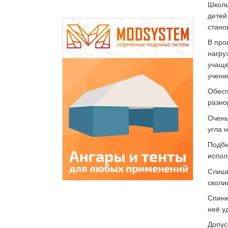
Школь
детей
стано
В про
нагру
учаще
учени
Обесп
разно
Очень
угла 
Подби
испол
Слишк
сколи
Спинк
неё у
Допус