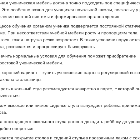
ная ученическая мебель должна точно подходить под специфичес
. Это особенно важно для учащихся начальной школы, поскольку у 
вление костной системы и формирование органов зрения.
цессе обучения организм ученика подвергается постоянной статич
зке. При несоответствии учебной мебели росту и пропорциям тела
гося, такая нагрузка резко возрастает. В таких условиях нарушаетс
ка, развивается и прогрессирует близорукость.
ечить нормальные условия для обучения поможет приобретение
ростовой ученической мебели.
 хороший вариант – купить ученические парты с регулировкой высо
наклона столешницы.
рать школьный стул рекомендуется конкретно к парте, с которой о
ьзоваться.
ом высокое или низкое сиденье стула вынуждает ребёнка принимат
оза.
а подходящего школьного стула должна доходить ребёнку до уровн
добно опереться.
кается покрытие столов и сидений стульев прозрачным лаком с со